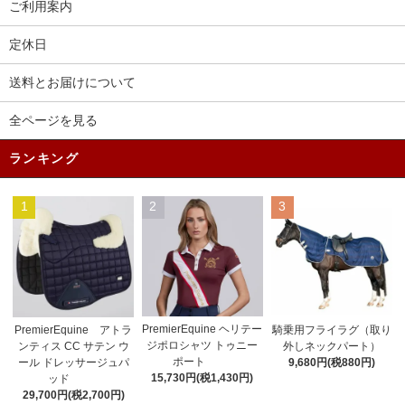
ご利用案内
定休日
送料とお届けについて
全ページを見る
ランキング
1
2
3
PremierEquine ヘリテー
PremierEquine アトラ
騎乗用フライラグ（取り
ジポロシャツ トゥニー
ンティス CC サテン ウ
外しネックパート）
ポート
ール ドレッサージュパ
9,680円(税880円)
15,730円(税1,430円)
ッド
29,700円(税2,700円)