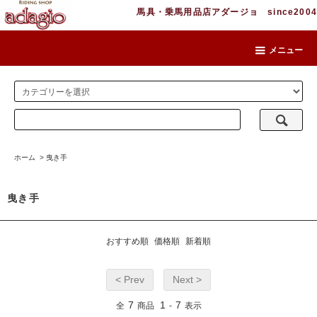
馬具・乗馬用品店アダージョ since2004
メニュー
ホーム
>
曳き手
曳き手
おすすめ順
価格順
新着順
< Prev
Next >
7
1
7
全
商品
-
表示