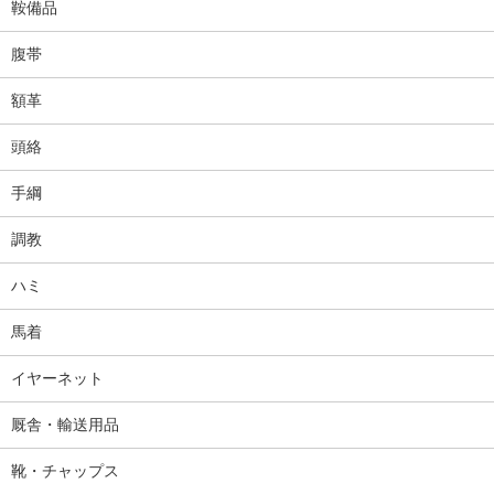
鞍備品
腹帯
額革
頭絡
手綱
調教
ハミ
馬着
イヤーネット
厩舎・輸送用品
靴・チャップス