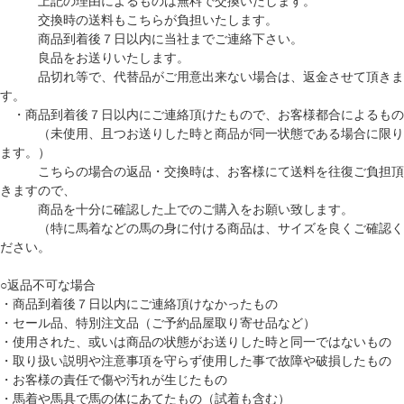
上記の理由によるものは無料で交換いたします。
交換時の送料もこちらが負担いたします。
商品到着後７日以内に当社までご連絡下さい。
良品をお送りいたします。
品切れ等で、代替品がご用意出来ない場合は、返金させて頂きま
す。
・商品到着後７日以内にご連絡頂けたもので、お客様都合によるもの
（未使用、且つお送りした時と商品が同一状態である場合に限り
ます。）
こちらの場合の返品・交換時は、お客様にて送料を往復ご負担頂
きますので、
商品を十分に確認した上でのご購入をお願い致します。
（特に馬着などの馬の身に付ける商品は、サイズを良くご確認く
ださい。
○返品不可な場合
・商品到着後７日以内にご連絡頂けなかったもの
・セール品、特別注文品（ご予約品屋取り寄せ品など）
・使用された、或いは商品の状態がお送りした時と同一ではないもの
・取り扱い説明や注意事項を守らず使用した事で故障や破損したもの
・お客様の責任で傷や汚れが生じたもの
・馬着や馬具で馬の体にあてたもの（試着も含む）