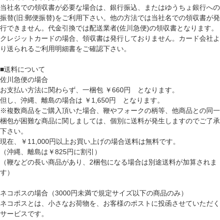
当社名での領収書が必要な場合は、銀行振込、またはゆうちょ銀行への
振替(旧:郵便振替)をご利用下さい。他の方法では当社名での領収書が発
行できません。代金引換では配送業者(佐川急便)の領収書となります。
クレジットカードの場合、領収書は発行しておりません。カード会社よ
り送られるご利用明細書をご確認下さい。
■送料について
佐川急便の場合
お支払い方法に関わらず、一梱包 ￥660円 となります。
但し、沖縄、離島の場合は ￥1,650円 となります。
※複数商品をご購入頂いた場合、鞭やフォークの柄等、他商品との同一
梱包が困難な商品に関しましては、個別に送料が発生しますのでご了承
下さい。
現在、￥11,000円以上お買い上げの場合送料は無料です。
（沖縄、離島は￥825円に割引）
（鞭などの長い商品があり、2梱包になる場合は別途送料が加算されま
す）
ネコポスの場合（3000円未満で規定サイズ以下の商品のみ）
ネコポスとは、小さなお荷物を、お客様のポストに投函させていただく
サービスです。