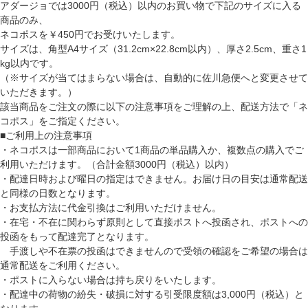
アダージョでは3000円（税込）以内のお買い物で下記のサイズに入る
商品のみ、
ネコポスを￥450円でお受けいたします。
サイズは、角型A4サイズ（31.2cm×22.8cm以内）、厚さ2.5cm、重さ1
kg以内です。
（※サイズが当てはまらない場合は、自動的に佐川急便へと変更させて
いただきます。）
該当商品をご注文の際に以下の注意事項をご理解の上、配送方法で「ネ
コポス」をご指定ください。
■ご利用上の注意事項
・ネコポスは一部商品において1商品の単品購入か、複数点の購入でご
利用いただけます。（合計金額3000円（税込）以内）
・配達日時および曜日の指定はできません。お届け日の目安は通常配送
と同様の日数となります。
・お支払方法に代金引換はご利用いただけません。
・在宅・不在に関わらず原則として直接ポストへ投函され、ポストへの
投函をもって配達完了となります。
手渡しや不在票の投函はできませんので受領の確認をご希望の場合は
通常配送をご利用ください。
・ポストに入らない場合は持ち戻りをいたします。
・配達中の荷物の紛失・破損に対する引受限度額は3,000円（税込）と