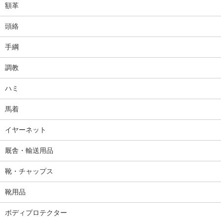
額革
頭絡
手綱
調教
ハミ
馬着
イヤーネット
厩舎・輸送用品
靴・チャップス
靴用品
ボディプロテクター