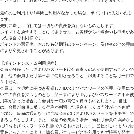
イントは付与されません。あとからお付けすることもできません。
最終のご利用より1年間ご利用がなかった場合、ポイントは失効いたし
ます。
失効に際し、当社では一切その責任を負わないものとします。
ポイントを換金することはできません。お客様からの退会のお申出があ
った場合でも同様です。
ポイントの還元率、および有効期限はキャンペーン、及びその他の理由
により変更されることがあります。
【ポイントシステム利用規約】
会員が登録したIDおよびパスワードは会員本人のみが使用することがで
き、他の会員または第三者に使用させること、譲渡すること等は一切で
きません。
会員は、本規約に基づき登録したIDおよびパスワードの管理、使用につ
いての責任を持つものとし、第三者によりIDおよびパスワードの不正使
用等があった場合にも会員が一切の責任を負うものとします。 当社
は、会員が前項に反する行為が判明した場合もしくは当社がそう判断し
た場合、事前の通知なしに当該会員のIDおよびパスワードを使用停止で
きるものとします。また、緊急の必要ある場合、当社は会員の承諾なし
にIDおよびパスワードを削除できるものとします。当社がこのような措
置をとったことにより当該会員が本サービスを利用できず損害が発生し