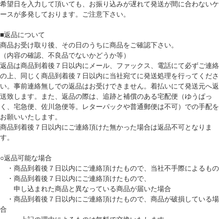
希望日を入力して頂いても、お振り込みが遅れて発送が間に合わないケ
ースが多発しております。ご注意下さい。
■返品について
商品お受け取り後、その日のうちに商品をご確認下さい。
（内容の確認、不良品でないかどうか等）
返品は商品到着後７日以内にメール、ファックス、電話にて必ずご連絡
の上、同じく商品到着後７日以内に当社宛てに発送処理を行ってくださ
い。事前連絡無しでの返品はお受けできません。着払いにて発送元へ返
送致します。また、返品の際は、追跡と補償のある宅配便（ゆうぱっ
く、宅急便、佐川急便等。レターパックや普通郵便は不可）での手配を
お願いいたします。
商品到着後７日以内にご連絡頂けた無かった場合は返品不可となりま
す。
○返品可能な場合
・商品到着後７日以内にご連絡頂けたもので、当社不手際によるもの
・商品到着後７日以内にご連絡頂けたもので、
申し込まれた商品と異なっている商品が届いた場合
・商品到着後７日以内にご連絡頂けたもので、商品が破損している場
合