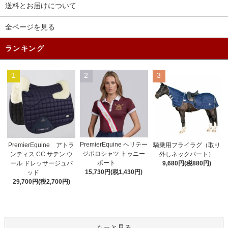
送料とお届けについて
全ページを見る
ランキング
1
2
3
PremierEquine ヘリテー
PremierEquine アトラ
騎乗用フライラグ（取り
ジポロシャツ トゥニー
ンティス CC サテン ウ
外しネックパート）
ポート
ール ドレッサージュパ
9,680円(税880円)
15,730円(税1,430円)
ッド
29,700円(税2,700円)
もっと見る