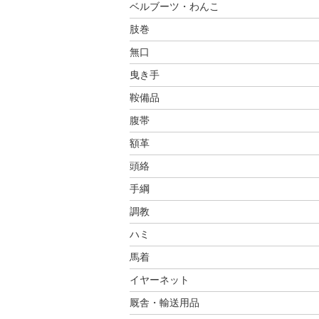
ベルブーツ・わんこ
肢巻
無口
曳き手
鞍備品
腹帯
額革
頭絡
手綱
調教
ハミ
馬着
イヤーネット
厩舎・輸送用品