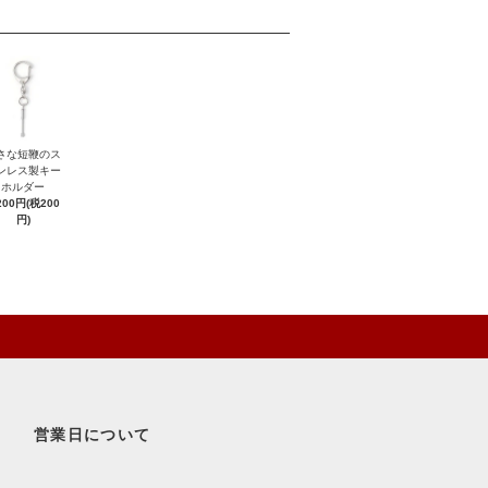
さな短鞭のス
ンレス製キー
ホルダー
200円(税200
円)
営業日について