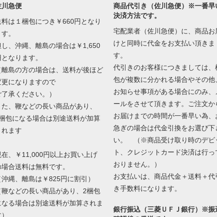
佐川急便
商品代引き（佐川急便）※一番早
決済方法です。
送料は１梱包につき￥660円となり
宅配業者（佐川急便）に、商品お
ます。
けと同時に代金をお支払い頂きま
但し、沖縄、離島の場合は￥1,650
す。
円となります。
代引きのお客様につきましては、
（離島の方の場合は、送料が後ほど
包が複数に分かれる場合やその他
変更になりますので
お知らせ事項がある場合にのみ、
ご了承ください。）
ールをさせて頂きます。ご注文か
また、鞭などの長い商品があり、
お届けまでの時間が一番早い為、
2梱包になる場合は別途送料が加算
急ぎの場合は代金引換をお選び下
されます
い。 （※商品受け取り時のデビ
ト、クレジットカード決済は行っ
現在、￥11,000円以上お買い上げ
おりません。）
の場合送料は無料です。
お支払いは、商品代金＋送料＋代
（沖縄、離島は￥825円に割引）
き手数料になります。
（鞭などの長い商品があり、2梱包
になる場合は別途送料が加算されま
銀行振込（三菱ＵＦＪ銀行）※振
す）