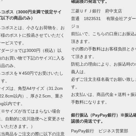
確認後の発送です。
三菱ＵＦＪ銀行 府中支店
ネコポス（3000円未満で規定サイ
ズ以下の商品のみ）
普通 1823531 有限会社アダー
ジョ
ネコポスとは、小さなお荷物を、お
前払いで、こちらの口座にお振込
客様のポストに投函させていただく
頂きます。
サービスです。
その際の手数料はお客様負担とさ
アダージョでは3000円（税込）以
て頂きます。
内のお買い物で下記のサイズに入る
防犯上の理由により、お振込時の
商品のみ、
義人は、
ネコポスを￥450円でお受けいたし
必ずご注文主様名義でお願い致し
ます。
す。
サイズは、角型A4サイズ（31.2cm
お支払いは、商品代金＋送料＋振
22.8cm以内）、厚さ2.5cm、重さ
手数料になります。
1kg以内です。
（※サイズが当てはまらない場合
銀行振込（PayPay銀行）※振込
は、自動的に佐川急便へと変更させ
認後の発送です。
ていただきます。）
PayPay銀行 ビジネス営業部
該当商品をご注文の際に以下の注意