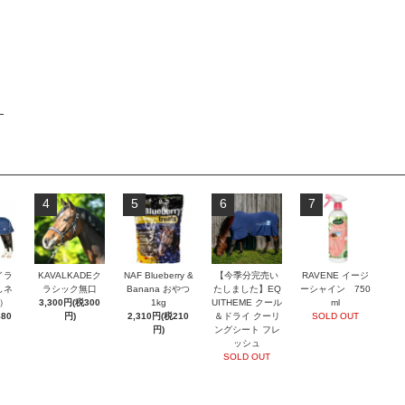
4
5
6
7
イラ
KAVALKADEク
NAF Blueberry &
【今季分完売い
RAVENE イージ
しネ
ラシック無口
Banana おやつ
たしました】EQ
ーシャイン 750
）
3,300円(税300
1kg
UITHEME クール
ml
880
円)
2,310円(税210
＆ドライ クーリ
SOLD OUT
円)
ングシート フレ
ッシュ
SOLD OUT