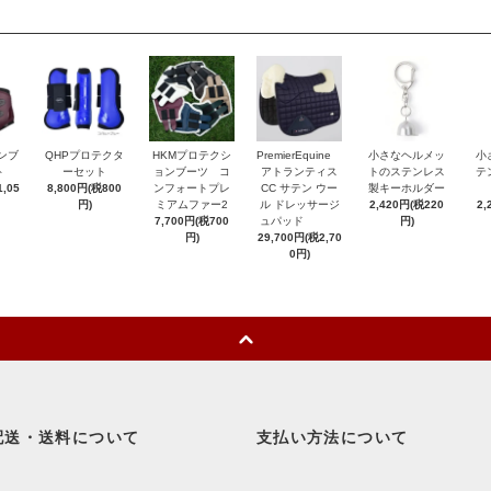
ンブ
QHPプロテクタ
HKMプロテクシ
PremierEquine
小さなヘルメッ
小
ト
ーセット
ョンブーツ コ
アトランティス
トのステンレス
テ
,05
8,800円(税800
ンフォートプレ
CC サテン ウー
製キーホルダー
円)
ミアムファー2
ル ドレッサージ
2,420円(税220
2,
7,700円(税700
ュパッド
円)
円)
29,700円(税2,70
0円)
配送・送料について
支払い方法について