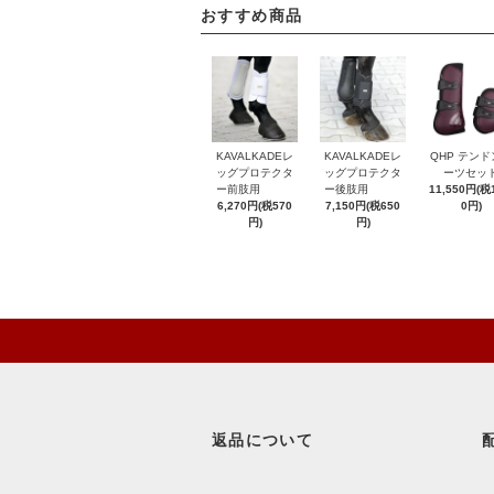
おすすめ商品
KAVALKADEレ
KAVALKADEレ
QHP テンド
ッグプロテクタ
ッグプロテクタ
ーツセッ
ー前肢用
ー後肢用
11,550円(税1
6,270円(税570
7,150円(税650
0円)
円)
円)
返品について