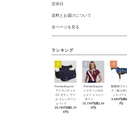
定休日
送料とお届けについて
全ページを見る
ランキング
1
2
3
PremierEquine
PremierEquine
騎乗用フラ
アトランティス
ヘリテージポロ
グ（取り外
CC サテン ウー
シャツ トゥニー
ックパート
ル ドレッサージ
ポート
9,680円(税
ュパッド
15,730円(税1,43
円)
29,700円(税2,70
0円)
0円)