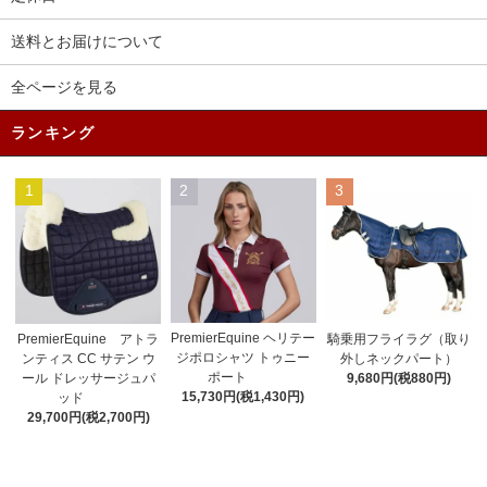
送料とお届けについて
全ページを見る
ランキング
1
2
3
PremierEquine ヘリテー
PremierEquine アトラ
騎乗用フライラグ（取り
ジポロシャツ トゥニー
ンティス CC サテン ウ
外しネックパート）
ポート
ール ドレッサージュパ
9,680円(税880円)
15,730円(税1,430円)
ッド
29,700円(税2,700円)