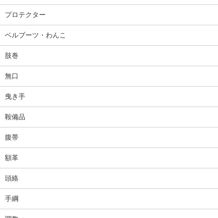
プロテクター
ベルブーツ・わんこ
肢巻
無口
曳き手
鞍備品
腹帯
額革
頭絡
手綱