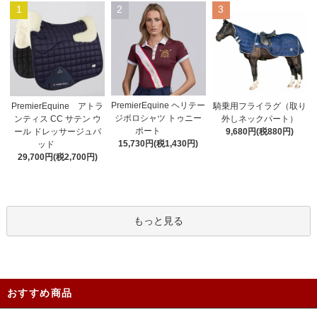
1
2
3
PremierEquine ヘリテー
PremierEquine アトラ
騎乗用フライラグ（取り
ジポロシャツ トゥニー
ンティス CC サテン ウ
外しネックパート）
ポート
ール ドレッサージュパ
9,680円(税880円)
15,730円(税1,430円)
ッド
29,700円(税2,700円)
もっと見る
おすすめ商品