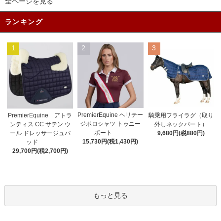
全ページを見る
ランキング
1
2
3
PremierEquine ヘリテー
PremierEquine アトラ
騎乗用フライラグ（取り
ジポロシャツ トゥニー
ンティス CC サテン ウ
外しネックパート）
ポート
ール ドレッサージュパ
9,680円(税880円)
15,730円(税1,430円)
ッド
29,700円(税2,700円)
もっと見る