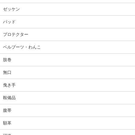
ゼッケン
パッド
プロテクター
ベルブーツ・わんこ
肢巻
無口
曳き手
鞍備品
腹帯
額革