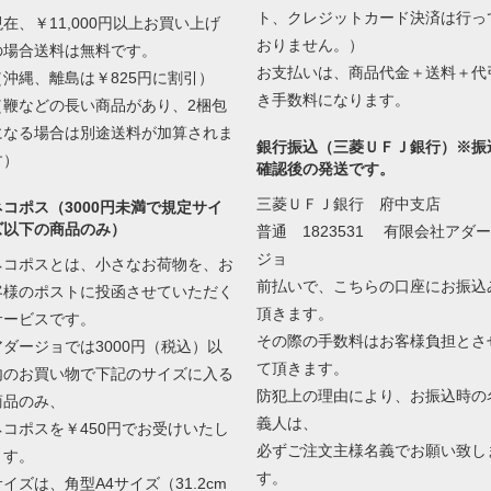
ト、クレジットカード決済は行っ
現在、￥11,000円以上お買い上げ
おりません。）
の場合送料は無料です。
お支払いは、商品代金＋送料＋代
（沖縄、離島は￥825円に割引）
き手数料になります。
（鞭などの長い商品があり、2梱包
になる場合は別途送料が加算されま
銀行振込（三菱ＵＦＪ銀行）※振
す）
確認後の発送です。
三菱ＵＦＪ銀行 府中支店
ネコポス（3000円未満で規定サイ
ズ以下の商品のみ）
普通 1823531 有限会社アダー
ジョ
ネコポスとは、小さなお荷物を、お
前払いで、こちらの口座にお振込
客様のポストに投函させていただく
頂きます。
サービスです。
その際の手数料はお客様負担とさ
アダージョでは3000円（税込）以
て頂きます。
内のお買い物で下記のサイズに入る
防犯上の理由により、お振込時の
商品のみ、
義人は、
ネコポスを￥450円でお受けいたし
必ずご注文主様名義でお願い致し
ます。
す。
サイズは、角型A4サイズ（31.2cm