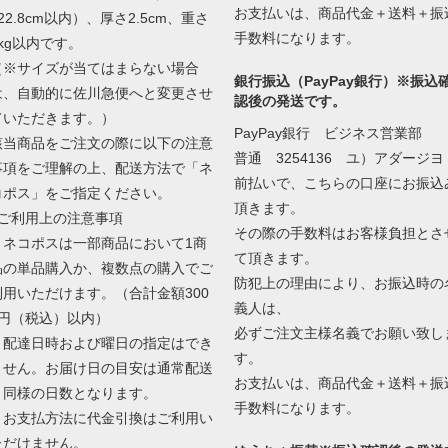
お支払いは、商品代金＋送料＋振
22.8cm以内）、厚さ2.5cm、重さ
手数料になります。
1kg以内です。
（※サイズが当てはまらない場合
銀行振込（PayPay銀行）※振込
は、自動的に佐川急便へと変更させ
認後の発送です。
ていただきます。）
PayPay銀行 ビジネス営業部
該当商品をご注文の際に以下の注意
普通 3254136 ユ）アダージヨ
事項をご理解の上、配送方法で「ネ
前払いで、こちらの口座にお振込
コポス」をご指定ください。
頂きます。
■ご利用上の注意事項
その際の手数料はお客様負担とさ
・ネコポスは一部商品において1商
て頂きます。
品の単品購入か、複数点の購入でご
防犯上の理由により、お振込時の
利用いただけます。（合計金額300
義人は、
0円（税込）以内）
必ずご注文主様名義でお願い致し
・配達日時および曜日の指定はでき
す。
ません。お届け日の目安は通常配送
お支払いは、商品代金＋送料＋振
と同様の日数となります。
手数料になります。
・お支払方法に代金引換はご利用い
ただけません。