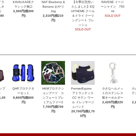
イラ
KAVALKADEク
NAF Blueberry &
【今季分完売い
RAVENE イージ
しネ
ラシック無口
Banana おやつ
たしました】EQ
ーシャイン 750
）
3,300円(税300
1kg
UITHEME クール
ml
880
円)
2,310円(税210
＆ドライ クーリ
SOLD OUT
円)
ングシート フレ
ッシュ
SOLD OUT
ンブ
QHPプロテクタ
HKMプロテクシ
PremierEquine
小さなヘルメッ
小
ト
ーセット
ョンブーツ コ
アトランティス
トのステンレス
テ
,05
8,800円(税800
ンフォートプレ
CC サテン ウー
製キーホルダー
円)
ミアムファー2
ル ドレッサージ
2,420円(税220
2,
7,700円(税700
ュパッド
円)
円)
29,700円(税2,70
0円)