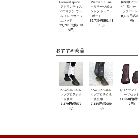
PremierEquine
PremierEquine
騎乗用フラ
アトランティス
ヘリテージポロ
グ（取り外
CC サテン ウー
シャツ トゥニー
ックパート
ル ドレッサージ
ポート
9,680円(税
ュパッド
15,730円(税1,43
円)
29,700円(税2,70
0円)
0円)
おすすめ商品
KAVALKADEレ
KAVALKADEレ
QHP テンド
ッグプロテクタ
ッグプロテクタ
ーツセッ
ー前肢用
ー後肢用
11,550円(税1
6,270円(税570
7,150円(税650
0円)
円)
円)