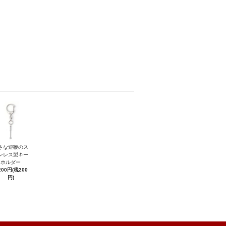
さな短鞭のス
ンレス製キー
ホルダー
200円(税200
円)