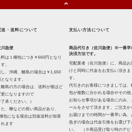
配送・送料について
支払い方法について
佐川急便
商品代引き（佐川急便）※一番早
決済方法です。
送料は１梱包につき￥660円となり
宅配業者（佐川急便）に、商品お
ます。
けと同時に代金をお支払い頂きま
但し、沖縄、離島の場合は￥1,650
す。
円となります。
代引きのお客様につきましては、
（離島の方の場合は、送料が後ほど
包が複数に分かれる場合やその他
変更になりますので
お知らせ事項がある場合にのみ、
ご了承ください。）
ールをさせて頂きます。ご注文か
また、鞭などの長い商品があり、
お届けまでの時間が一番早い為、
2梱包になる場合は別途送料が加算
急ぎの場合は代金引換をお選び下
されます
い。 （※商品受け取り時のデビ