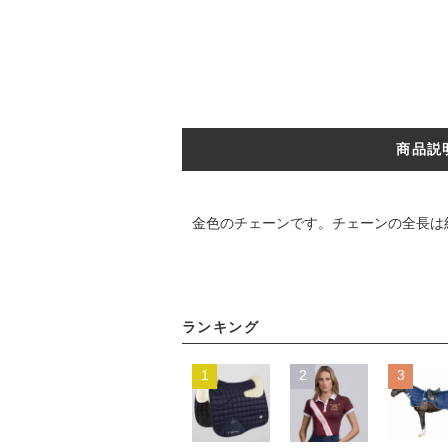
商品説
金色のチェーンです。チェーンの全長は約
ランキング
1
2
3