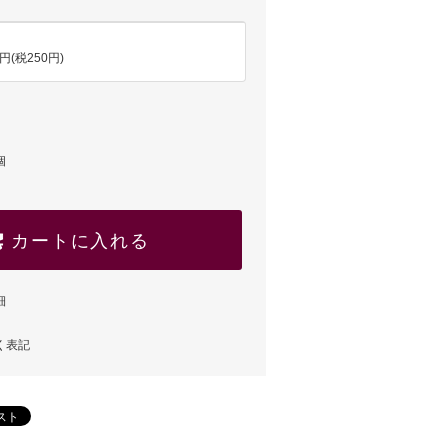
0円(税250円)
個
カートに入れる
細
く表記