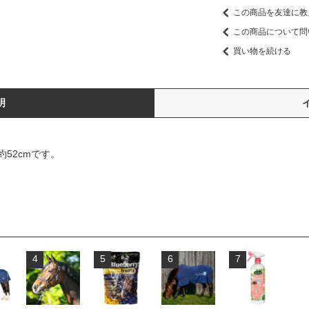
この商品を友達に教
この商品について問
買い物を続ける
明
52cmです。
4
5
6
7