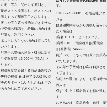
ゆうちょ振替※振込確認後の発送
・在宅・不在に関わらず原則として
す。
直接ポストへ投函され、ポストへの
10150-74666681 有限会社アダ
投函をもって配達完了となります。
ジョ
手渡しや不在票の投函はできません
他金融機関からからお振り込みい
ので受領の確認をご希望の場合は通
だく場合は
常配送をご利用ください。
[店名]０１８（ゼロイチハチ）
・ポストに入らない場合は持ち戻り
[店番]018 [預金種目]普通預金
をいたします。
[口座番号] 7466668
・配達中の荷物の紛失・破損に対す
前払いで、こちらの口座にお振込
る引受限度額は3,000円（税込）と
いただきます。
なります。
その際の手数料はお客様負担とさ
・補償限度額を超える商品発送後の
て頂きます。
紛失時の補償､配達完了後の破損､盗
防犯上の理由により、お振替時の
難等のサポートはいたしかねますの
義人は
であらかじめご了承ください。
必ずご注文主様名義でお願い致し
す。
お支払いは、商品代金＋送料＋振