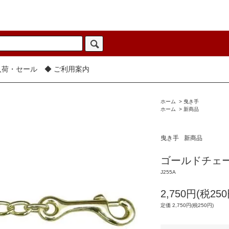
入荷・セール
◆ ご利用案内
ホーム
>
曳き手
ホーム
>
新商品
曳き手
新商品
ゴールドチェ
J255A
2,750円(税250
定価 2,750円(税250円)