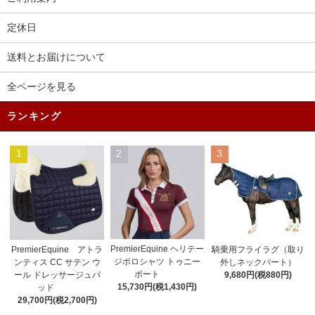
定休日
送料とお届けについて
全ページを見る
ランキング
1
2
3
PremierEquine ヘリテー
PremierEquine アトラ
騎乗用フライラグ（取り
ジポロシャツ トゥニー
ンティス CC サテン ウ
外しネックパート）
ポート
ール ドレッサージュパ
9,680円(税880円)
15,730円(税1,430円)
ッド
29,700円(税2,700円)