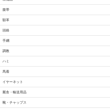
腹帯
額革
頭絡
手綱
調教
ハミ
馬着
イヤーネット
厩舎・輸送用品
靴・チャップス