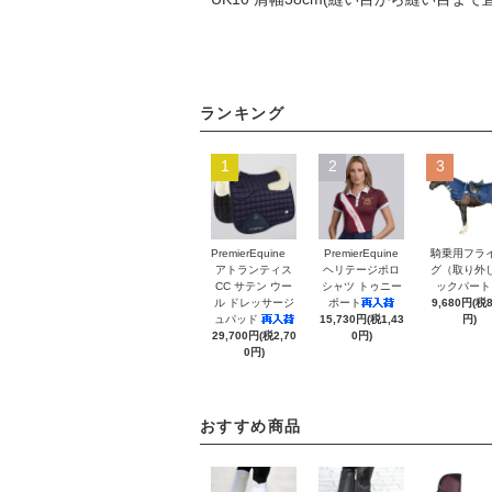
ランキング
1
2
3
PremierEquine
PremierEquine
騎乗用フラ
アトランティス
ヘリテージポロ
グ（取り外
CC サテン ウー
シャツ トゥニー
ックパート
ル ドレッサージ
ポート
9,680円(税
ュパッド
15,730円(税1,43
円)
29,700円(税2,70
0円)
0円)
おすすめ商品