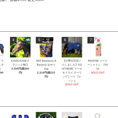
4
5
6
7
イラ
KAVALKADEク
NAF Blueberry &
【今季分完売い
RAVENE イージ
しネ
ラシック無口
Banana おやつ
たしました】EQ
ーシャイン 750
）
3,300円(税300
1kg
UITHEME クール
ml
880
円)
2,310円(税210
＆ドライ クーリ
SOLD OUT
円)
ングシート フレ
ッシュ
SOLD OUT