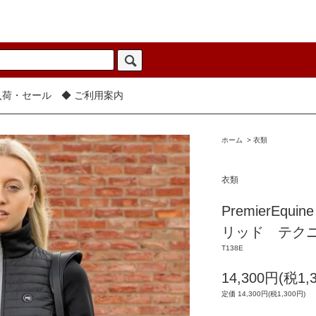
入荷・セール
◆ ご利用案内
ホーム
>
衣類
衣類
PremierE
リッド テク
T138E
14,300円(税1,
定価 14,300円(税1,300円)