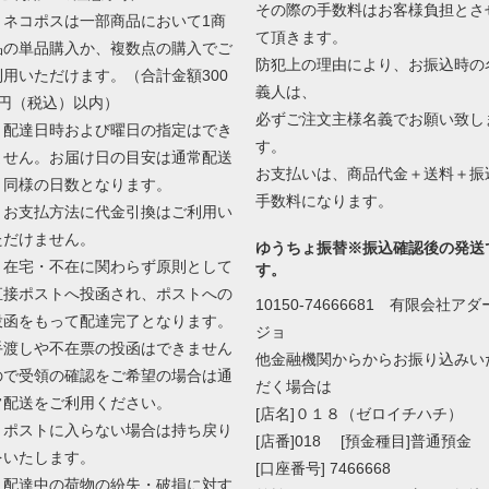
その際の手数料はお客様負担とさ
・ネコポスは一部商品において1商
て頂きます。
品の単品購入か、複数点の購入でご
防犯上の理由により、お振込時の
利用いただけます。（合計金額300
義人は、
0円（税込）以内）
必ずご注文主様名義でお願い致し
・配達日時および曜日の指定はでき
す。
ません。お届け日の目安は通常配送
お支払いは、商品代金＋送料＋振
と同様の日数となります。
手数料になります。
・お支払方法に代金引換はご利用い
ただけません。
ゆうちょ振替※振込確認後の発送
・在宅・不在に関わらず原則として
す。
直接ポストへ投函され、ポストへの
10150-74666681 有限会社アダ
投函をもって配達完了となります。
ジョ
手渡しや不在票の投函はできません
他金融機関からからお振り込みい
ので受領の確認をご希望の場合は通
だく場合は
常配送をご利用ください。
[店名]０１８（ゼロイチハチ）
・ポストに入らない場合は持ち戻り
[店番]018 [預金種目]普通預金
をいたします。
[口座番号] 7466668
・配達中の荷物の紛失・破損に対す