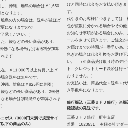
けと同時に代金をお支払い頂きま
但し、沖縄、離島の場合は￥1,650
す。
円となります。
代引きのお客様につきましては、
（離島の方の場合は、送料が後ほど
包が複数に分かれる場合やその他
変更になりますので
お知らせ事項がある場合にのみ、
ご了承ください。）
ールをさせて頂きます。ご注文か
また、鞭などの長い商品があり、
お届けまでの時間が一番早い為、
2梱包になる場合は別途送料が加算
急ぎの場合は代金引換をお選び下
されます
い。 （※商品受け取り時のデビ
ト、クレジットカード決済は行っ
現在、￥11,000円以上お買い上げ
おりません。）
の場合送料は無料です。
お支払いは、商品代金＋送料＋代
（沖縄、離島は￥825円に割引）
き手数料になります。
（鞭などの長い商品があり、2梱包
になる場合は別途送料が加算されま
銀行振込（三菱ＵＦＪ銀行）※振
す）
確認後の発送です。
三菱ＵＦＪ銀行 府中支店
ネコポス（3000円未満で規定サイ
ズ以下の商品のみ）
普通 1823531 有限会社アダー