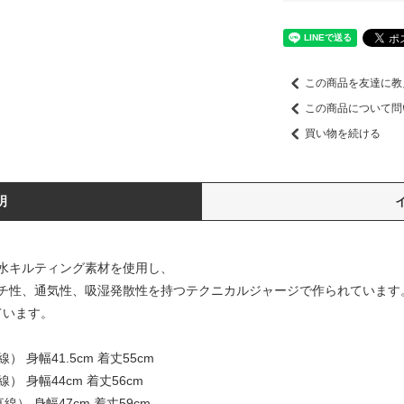
この商品を友達に教
この商品について問
買い物を続ける
明
水キルティング素材を使用し、
チ性、通気性、吸湿発散性を持つテクニカルジャージで作られています
ています。
 身幅41.5cm 着丈55cm
） 身幅44cm 着丈56cm
線） 身幅47cm 着丈59cm