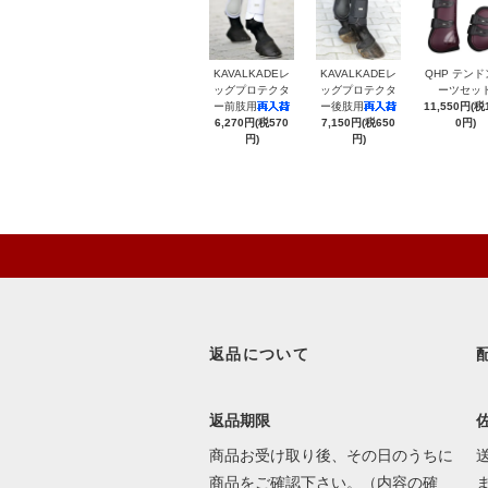
KAVALKADEレ
KAVALKADEレ
QHP テンド
ッグプロテクタ
ッグプロテクタ
ーツセッ
ー前肢用
ー後肢用
11,550円(税1
6,270円(税570
7,150円(税650
0円)
円)
円)
返品について
返品期限
商品お受け取り後、その日のうちに
商品をご確認下さい。（内容の確