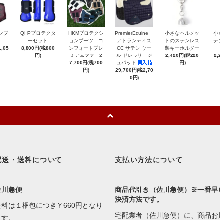
ンブ
QHPプロテクタ
HKMプロテクシ
PremierEquine
小さなヘルメッ
小
ト
ーセット
ョンブーツ コ
アトランティス
トのステンレス
テ
,05
8,800円(税800
ンフォートプレ
CC サテン ウー
製キーホルダー
円)
ミアムファー2
ル ドレッサージ
2,420円(税220
2,
7,700円(税700
ュパッド
円)
円)
29,700円(税2,70
0円)
配送・送料について
支払い方法について
佐川急便
商品代引き（佐川急便）※一番早
決済方法です。
送料は１梱包につき￥660円となり
宅配業者（佐川急便）に、商品お
ます。