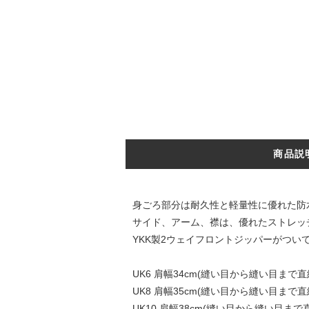
商品説
身ごろ部分は耐久性と軽量性に優れた防
サイド、アーム、襟は、優れたストレッ
YKK製2ウェイフロントジッパーがつい
UK6 肩幅34cm(縫い目から縫い目まで直線）
UK8 肩幅35cm(縫い目から縫い目まで直線
UK10 肩幅38cm(縫い目から縫い目まで直