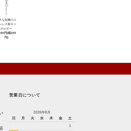
さな短鞭のス
ンレス製キー
ホルダー
200円(税200
円)
営業日について
2026年8月
い
日
月
火
水
木
金
土
1
届