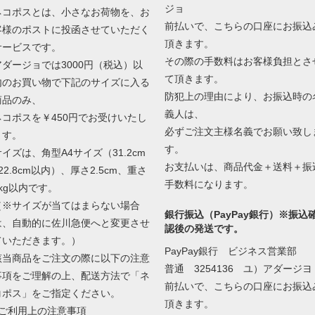
ジョ
ネコポスとは、小さなお荷物を、お
前払いで、こちらの口座にお振込
客様のポストに投函させていただく
頂きます。
サービスです。
その際の手数料はお客様負担とさ
アダージョでは3000円（税込）以
て頂きます。
内のお買い物で下記のサイズに入る
防犯上の理由により、お振込時の
商品のみ、
義人は、
ネコポスを￥450円でお受けいたし
必ずご注文主様名義でお願い致し
ます。
す。
サイズは、角型A4サイズ（31.2cm
お支払いは、商品代金＋送料＋振
22.8cm以内）、厚さ2.5cm、重さ
手数料になります。
1kg以内です。
（※サイズが当てはまらない場合
銀行振込（PayPay銀行）※振込
は、自動的に佐川急便へと変更させ
認後の発送です。
ていただきます。）
PayPay銀行 ビジネス営業部
該当商品をご注文の際に以下の注意
普通 3254136 ユ）アダージヨ
事項をご理解の上、配送方法で「ネ
前払いで、こちらの口座にお振込
コポス」をご指定ください。
頂きます。
■ご利用上の注意事項