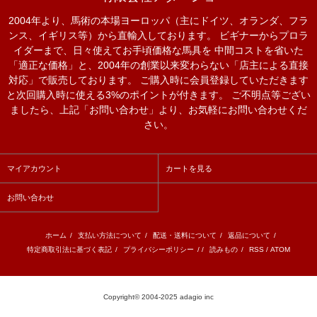
2004年より、馬術の本場ヨーロッパ（主にドイツ、オランダ、フラ
ンス、イギリス等）から直輸入しております。 ビギナーからプロラ
イダーまで、日々使えてお手頃価格な馬具を 中間コストを省いた
「適正な価格」と、2004年の創業以来変わらない「店主による直接
対応」で販売しております。 ご購入時に会員登録していただきます
と次回購入時に使える3%のポイントが付きます。 ご不明点等ござい
ましたら、上記「お問い合わせ」より、お気軽にお問い合わせくだ
さい。
マイアカウント
カートを見る
お問い合わせ
ホーム
/
支払い方法について
/
配送・送料について
/
返品について
/
特定商取引法に基づく表記
/
プライバシーポリシー
/ /
読みもの
/
RSS
/
ATOM
Copyright© 2004-2025 adagio inc