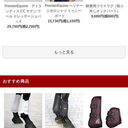
PremierEquine ヘリテー
PremierEquine アトラ
騎乗用フライラグ（取り
ジポロシャツ トゥニー
ンティス CC サテン ウ
外しネックパート）
ポート
ール ドレッサージュパ
9,680円(税880円)
15,730円(税1,430円)
ッド
29,700円(税2,700円)
もっと見る
おすすめ商品