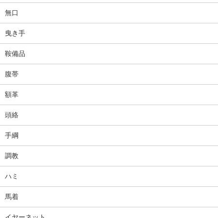
無口
曳き手
鞍備品
腹帯
額革
頭絡
手綱
調教
ハミ
馬着
イヤーネット