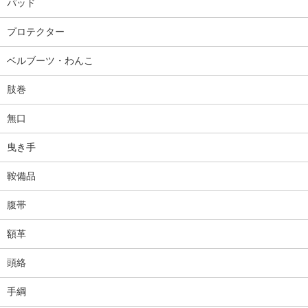
パッド
プロテクター
ベルブーツ・わんこ
肢巻
無口
曳き手
鞍備品
腹帯
額革
頭絡
手綱