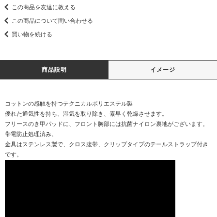
この商品を友達に教える
この商品について問い合わせる
買い物を続ける
商品説明
イメージ
コットンの感触を持つテクニカルポリエステル製
優れた通気性を持ち、湿気を取り除き、素早く乾燥させます。
フリースのき甲パッドに、フロント胸部には抗菌ナイロン裏地がございます。
帯電防止処理済み。
金具はステンレス製で、クロス腹帯、クリップタイプのテールストラップ付き
です。