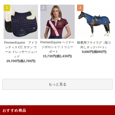
1
2
3
PremierEquine ヘリテー
PremierEquine アトラ
騎乗用フライラグ（取り
ジポロシャツ トゥニー
ンティス CC サテン ウ
外しネックパート）
ポート
ール ドレッサージュパ
9,680円(税880円)
15,730円(税1,430円)
ッド
29,700円(税2,700円)
もっと見る
おすすめ商品