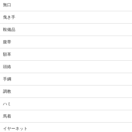
無口
曳き手
鞍備品
腹帯
額革
頭絡
手綱
調教
ハミ
馬着
イヤーネット