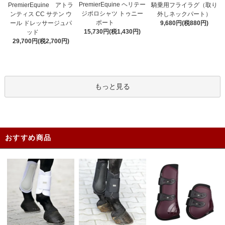
PremierEquine ヘリテー
PremierEquine アトラ
騎乗用フライラグ（取り
ジポロシャツ トゥニー
ンティス CC サテン ウ
外しネックパート）
ポート
ール ドレッサージュパ
9,680円(税880円)
15,730円(税1,430円)
ッド
29,700円(税2,700円)
もっと見る
おすすめ商品