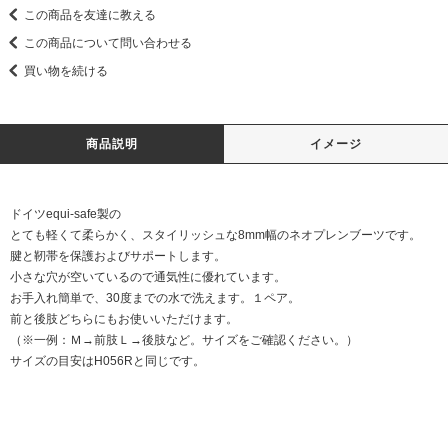
この商品を友達に教える
この商品について問い合わせる
買い物を続ける
商品説明
イメージ
ドイツequi-safe製の
とても軽くて柔らかく、スタイリッシュな8mm幅のネオプレンブーツです。
腱と靭帯を保護およびサポートします。
小さな穴が空いているので通気性に優れています。
お手入れ簡単で、30度までの水で洗えます。１ペア。
前と後肢どちらにもお使いいただけます。
（※一例：Ｍ→前肢Ｌ→後肢など。サイズをご確認ください。）
サイズの目安はH056Rと同じです。